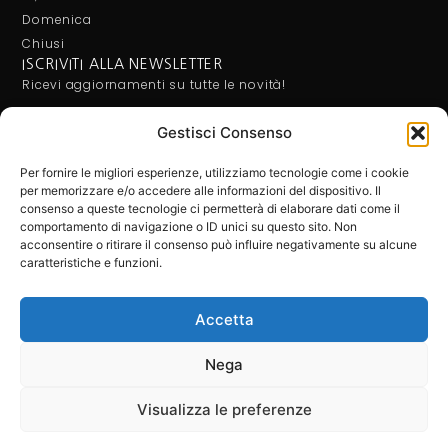
Domenica
Chiusi
ISCRIVITI ALLA NEWSLETTER
Ricevi aggiornamenti su tutte le novità!
Gestisci Consenso
Letta e compresa l'Informativa Privacy, acconsento al
trattamento dei miei dati per ricevere le newsletter.
Per fornire le migliori esperienze, utilizziamo tecnologie come i cookie
per memorizzare e/o accedere alle informazioni del dispositivo. Il
consenso a queste tecnologie ci permetterà di elaborare dati come il
comportamento di navigazione o ID unici su questo sito. Non
acconsentire o ritirare il consenso può influire negativamente su alcune
ISCRIVITI
caratteristiche e funzioni.
BARBATO MOBILI SRL - P.Iva: 02640230658. Tutti i diritti riservati
Accetta
Privacy-Policy
Cookie-Policy
Company-Info
Nega
Web Agency: WebIdee.it
Visualizza le preferenze