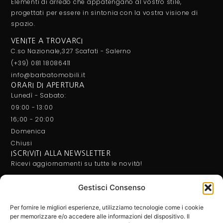
Elementi di arredo che appatengano al vostro stile,
progettati per essere in sintonia con la vostra visione di
spazio.
VENITE A TROVARCI
C.so Nazionale,327 Scafati - Salerno
(+39) 081 18086411
info@barbatomobili.it
ORARI DI APERTURA
Lunedì - Sabato:
09:00 - 13:00
16;00 - 20:00
Domenica
Chiusi
ISCRIVITI ALLA NEWSLETTER
Ricevi aggiornamenti su tutte le novità!
Gestisci Consenso
Letta e compresa l'Informativa Privacy, acconsento al
trattamento dei miei dati per ricevere le newsletter.
Per fornire le migliori esperienze, utilizziamo tecnologie come i cookie
per memorizzare e/o accedere alle informazioni del dispositivo. Il