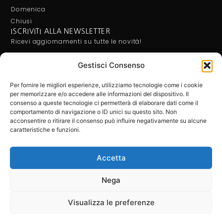
Domenica
Chiusi
ISCRIVITI ALLA NEWSLETTER
Ricevi aggiornamenti su tutte le novità!
Gestisci Consenso
Letta e compresa l'Informativa Privacy, acconsento al
trattamento dei miei dati per ricevere le newsletter.
Per fornire le migliori esperienze, utilizziamo tecnologie come i cookie
per memorizzare e/o accedere alle informazioni del dispositivo. Il
consenso a queste tecnologie ci permetterà di elaborare dati come il
comportamento di navigazione o ID unici su questo sito. Non
acconsentire o ritirare il consenso può influire negativamente su alcune
ISCRIVITI
caratteristiche e funzioni.
BARBATO MOBILI SRL - P.Iva: 02640230658. Tutti i diritti riservati
Accetta
Privacy-Policy
Cookie-Policy
Company-Info
Nega
Web Agency: WebIdee.it
Visualizza le preferenze